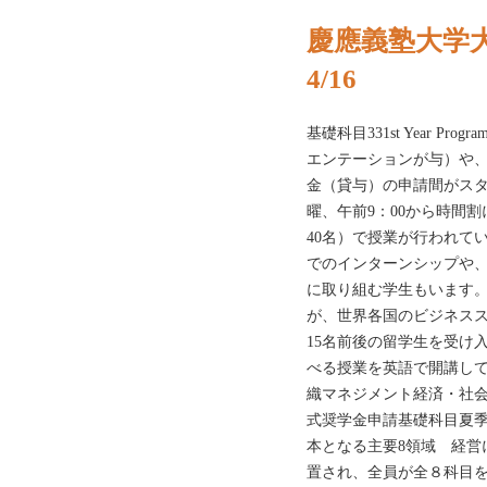
慶應義塾大学
4/16
基礎科目331st Year P
エンテーションが与）や、
金（貸与）の申請間がス
曜、午前9：00から時間
40名）で授業が行われて
でのインターンシップや
に取り組む学生もいます。
が、世界各国のビジネスス
15名前後の留学生を受け
べる授業を英語で開講して
織マネジメント経済・社
式奨学金申請基礎科目夏
本となる主要8領域 経営
置され、全員が全８科目を