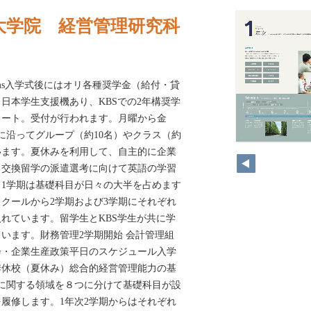
大学院 経営管理研究科
rograms入学式後にはオリ各種奨学金（給付・貸
日本学生支援機あり、KBSでの2年構奨学
タート。受付が行われます。月曜から金
割に沿ってグループ（約10名）やクラス（約
います。夏休みを利用して、自主的に企業
、交換留学の派遣選考に向けて英語の学習
1学期は基礎科目が日々の大半を占めます
クールから2学期および3学期にそれぞれ
入れています。留学生とKBS学生が共に学
います。財務管理2学期開始 会計管理組
会・企業生産政策平日のスケジュール入学
季休校（夏休み）総合的経営管理能力の基
に関する領域を８つに分けて基礎科目が設
履修します。1年次2学期からはそれぞれ