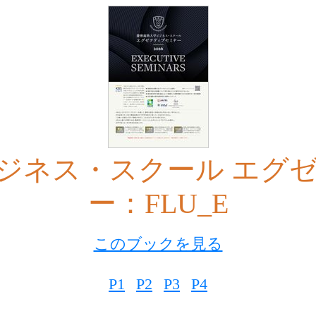
ジネス・スクール エグ
ー：FLU_E
このブックを見る
P1
P2
P3
P4