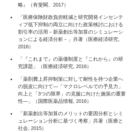
略』（有斐閣、2017）
「医療保険財政負担軽減と研究開発インセンテ
ィブ低下抑制の両立に向けた政策検討における
割引率の活用－新薬創出等加算のシミュレーシ
ョンによる経済分析－」共著（医療経済研究,
2016）
「『これまで』の薬価制度と『これから』の研
究課題」（医療経済研究, 2016）
「薬剤費上昇抑制策に対して耐性を持つ企業へ
の脱皮に向けて―「マクロレベルでの予見力」
向上と「3つの限界」の克服に向けた施策の重要
性―」（国際医薬品情報, 2016）
「新薬創出等加算のメリットの要因分析とシミ
ュレーション分析に基づく考察」共著（医療と
社会, 2015）