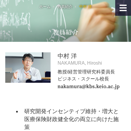
ホーム
教員紹介
中村 洋
中村 洋
NAKAMURA, Hiroshi
教授/経営管理研究科委員長
ビジネス・スクール校長
研究開発インセンティブ維持・増大と
医療保険財政健全化の両立に向けた施
策