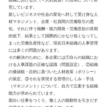
ン
へ
ク
リ
究しています。
ン
ク
新しいビジネスや社会の変化へ対して受け身な人
材マネジメント、企業・社員間の労働取引の悪
化、それに伴う報酬・能力開発・労働意欲の長期
的低下、結果として国際的にかなり低くなってし
まった労働生産性など、現在日本組織の人事管理
には多くの問題があります。
その解決のために、各企業には①自らの組織にお
ける人事課題の正確な認識（問題設定）、②組織
の価値観・目的に基づいた人材政策（ポリシー）
の策定、③それを実現する管理のしくみ・手法
（マネジメント）について、自力で立案する組織
能力が求められています。
面白い仕事をつくり、働く人の能動性を引きだす