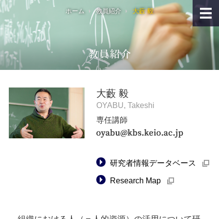
ホーム
教員紹介
大藪 毅
大藪 毅
OYABU, Takeshi
専任講師
→
研究者情報データベース
外
部
→
サ
Research Map
外
イ
部
ト
サ
へ
イ
リ
ト
組織における人（＝人的資源）の活用について研