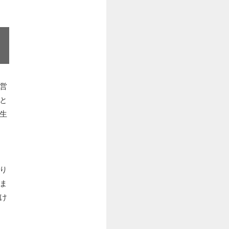
営
と
生
り
ま
け