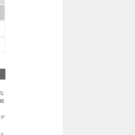
な
総
）デ
ュ