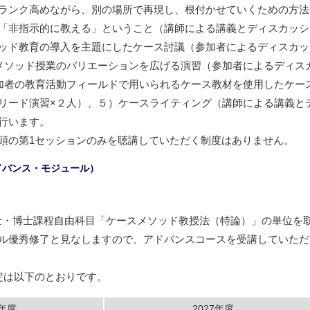
ランク高めながら、別の場所で再現し、根付かせていくための方法
「非指示的に教える」ということ（講師による講義とディスカッシ
ッド教育の導入を主題にしたケース討議（参加者によるディスカッ
メソッド授業のバリエーションを広げる演習（参加者によるディス
加者の教育活動フィールドで用いられるケース教材を使用したケー
リード演習×２人）、５）ケースライティング（講師による講義と
行います。
頭の第1セッションのみを聴講していただく制度はありません。
ドバンス・モジュール）
修士・博士課程自由科目「ケースメソッド教授法（特論）」の単位を
ル優秀修了と見なしますので、アドバンスコースを受講していただ
講予定は以下のとおりです。
6年度
2027年度