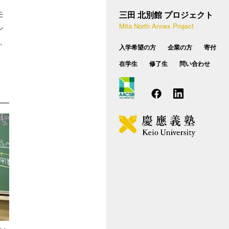
設概要
種相談のお問い合わせ
モ
三田 北別館 プロジェクト
学費・奨学制度
Mita North Annex Project
シ
業実践力育成プログラム（BP）
FAQ
、
入学希望の方
企業の方
寄付
後期博士課程
在学生
修了生
問い合わせ
カリキュラム
入試概要
学費・学生向け支援