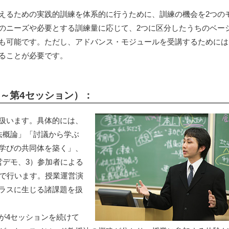
施
各
えるための実践的訓練を体系的に行うために、訓練の機会を2つの
のニーズや必要とする訓練量に応じて、2つに区分したうちのベー
職
も可能です。ただし、アドバンス・モジュールを受講するためには
ることが必要です。
～第4セッション）：
扱います。具体的には、
法概論」「討議から学ぶ
学びの共同体を築く」、
営デモ、3）参加者による
間で行います。授業運営演
ラスに生じる諸課題を扱
が4セッションを続けて