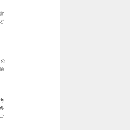
営
ど
すの
論
考
多
ご