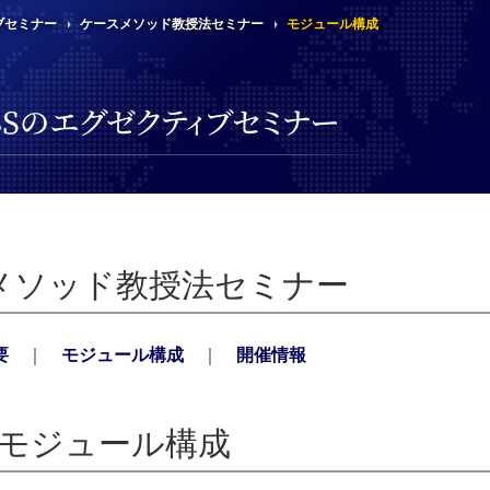
ブセミナー
ケースメソッド教授法セミナー
モジュール構成
K
セ
研
高
3
経
メソッド教授法セミナー
歴
週
慶
ケ
要
｜
モジュール構成
｜
開催情報
顧
受
国
賛
モジュール構成
K
受