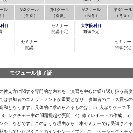
ール
第3クール
第1クール
第2クール
第3クール
冬）
（冬春）
（春夏）
（秋冬）
（冬春）
院科目
セミナー
大学院科目
講
開講予定
開講予定
セミナー
セミナー
開講
開講予定
モジュール修了証
の教え方に関する専門的な内容を、演習を中心に繰り返し扱う高度
では参加者のコミットメントが重要となり、参加者のクラス貢献の
総和となります。具体的に求められるものは、1）入念なケース予
、3）レクチャー中の問題提起や質問、4）修了レポートの作成、5
ンジ、などです。このような理由から、本セミナーでは受講される
献をしていただくことのインセンティブとして、ベーシック・モジ