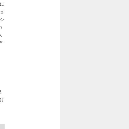
に
ョ
シ
カ
ス
デ
取
け