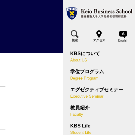
MBA
MBAプログラム概要
体得できる力・2年間の流れ
English
検索
アクセス
BSの価値
ミナー概要
カリキュラム・各科目の概要
KBSについて
究科委員長メッセージ
等経営学講座
About US
国際プログラム
つのポリシー
営幹部セミナー
学位プログラム
デュアル・ディグリープログラム
Degree Program
史と実績
末集中セミナー
入試概要
エグゼクティブセミナー
應型ケースメソッド
ースメソッド教授法
Executive Seminar
説明会・授業見学会
問
講者の声
教員紹介
キャリア支援
Faculty
際連携
助員
学生プロフィール
KBS Life
BSメディア
講方法
Student Life
在学生・修了生の声