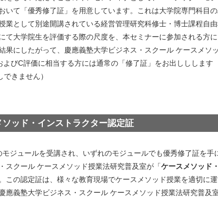
おいて「優秀修了証」を用意しています。これは大学院専門科目の
授業として別途開講されている経営管理研究科修士・博士課程自由
にて大学院生を評価する際の尺度を、本セミナーに参加される方に
結果にしたがって、慶應義塾大学ビジネス・スクール ケースメソ
およびC評価に相当する方には通常の「修了証」をお出ししします
しできません）
メソッド・インストラクター認定証
のモジュールを受講され、いずれのモジュールでも優秀修了証を手
・スクール ケースメソッド授業法研究普及室が「
ケースメソッド
。この認定証は、様々な教育現場でケースメソッド授業を適切に運
慶應義塾大学ビジネス・スクール ケースメソッド授業法研究普及