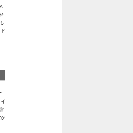
A
科
も
ッド
に
・イ
営
室が