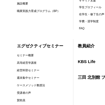
キャリア支援
施設概要
学生プロフィール
職業実践力育成プログラム（BP）
在学生・修了生の声
学費・奨学制度
FAQ
エグゼクティブセミナー
教員紹介
セミナー概要
KBS Life
高等経営学講座
経営幹部セミナー
三田 北別館 
週末集中セミナー
ケースメソッド教授法
受講者の声
賛助員