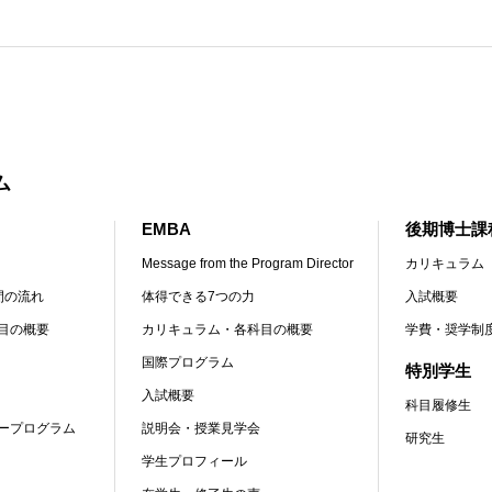
ム
EMBA
後期博士課
Message from the Program Director
カリキュラム
間の流れ
体得できる7つの力
入試概要
目の概要
カリキュラム・各科目の概要
学費・奨学制
国際プログラム
特別学生
入試概要
科目履修生
ープログラム
説明会・授業見学会
研究生
学生プロフィール