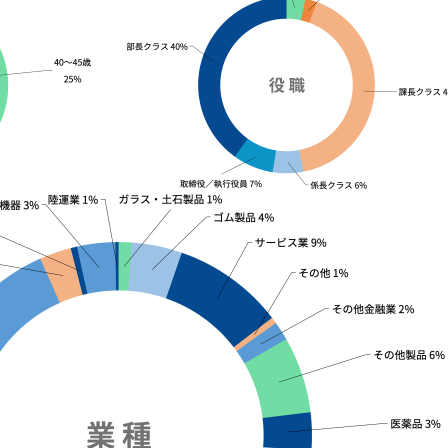
施
各
職