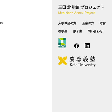
設概要
種相談のお問い合わせ
三田 北別館 プロジェクト
学費・奨学制度
Mita North Annex Project
業実践力育成プログラム（BP）
FAQ
入学希望の方
企業の方
寄付
後期博士課程
在学生
修了生
問い合わせ
カリキュラム
入試概要
学費・学生向け支援