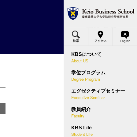
MBA
MBAプログラム概要
体得できる力・2年間の流れ
English
検索
アクセス
BSの価値
ミナー概要
カリキュラム・各科目の概要
KBSについて
究科委員長メッセージ
等経営学講座
About US
国際プログラム
つのポリシー
営幹部セミナー
学位プログラム
デュアル・ディグリープログラム
Degree Program
史と実績
末集中セミナー
入試概要
エグゼクティブセミナー
應型ケースメソッド
ースメソッド教授法
Executive Seminar
説明会・授業見学会
問
講者の声
教員紹介
キャリア支援
Faculty
際連携
助員
学生プロフィール
KBS Life
BSメディア
講方法
Student Life
在学生・修了生の声