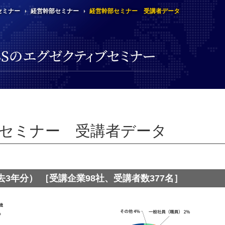
セミナー
経営幹部セミナー
経営幹部セミナー 受講者データ
K
セ
研
高
3
経
セミナー 受講者データ
歴
週
慶
ケ
顧
受
去3年分） ［受講企業98社、受講者数377名］
国
賛
K
受