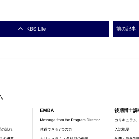
KBS Life
前の記事
ム
EMBA
後期博士課
Message from the Program Director
カリキュラム
間の流れ
体得できる7つの力
入試概要
目の概要
カリキュラム・各科目の概要
学費・奨学制