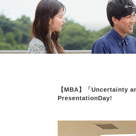
ホーム
【MBA】「Uncertainty and
PresentationDay!