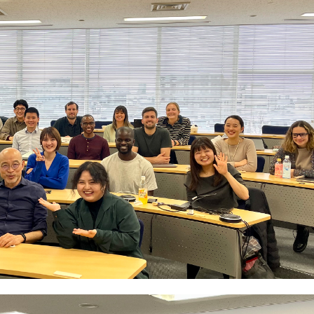
施
各
職