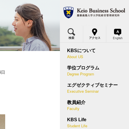
MBA
MBAプログラム概要
体得できる力・2年間の流れ
English
検索
アクセス
BSの価値
ミナー概要
カリキュラム・各科目の概要
KBSについて
About US
究科委員長メッセージ
等経営学講座
国際プログラム
学位プログラム
つのポリシー
営幹部セミナー
デュアル・ディグリープログラム
4日
Degree Program
史と実績
末集中セミナー
入試概要
エグゼクティブセミナー
應型ケースメソッド
ースメソッド教授法
Executive Seminar
説明会・授業見学会
問
講者の声
教員紹介
キャリア支援
Faculty
際連携
助員
学生プロフィール
KBS Life
BSメディア
講方法
Student Life
在学生・修了生の声