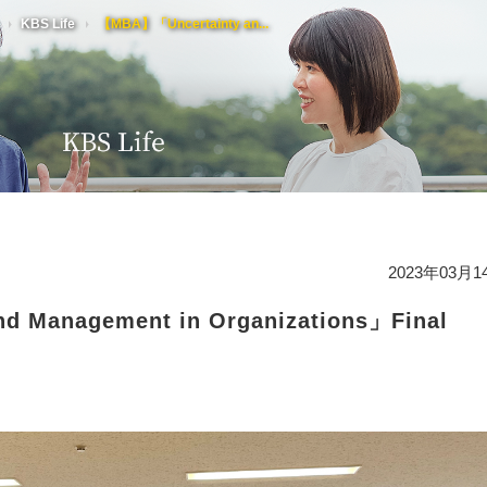
KBS Life
【MBA】「Uncertainty an...
K
セ
研
高
3
経
2023年03月1
歴
週
 Management in Organizations」Final
慶
ケ
顧
受
国
賛
K
受