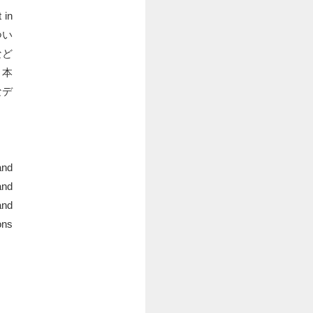
in
つい
など
、本
なデ
and
and
and
ons