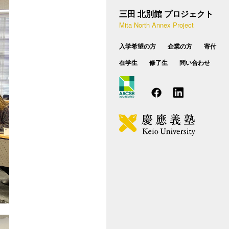
設概要
種相談のお問い合わせ
三田 北別館 プロジェクト
学費・奨学制度
Mita North Annex Project
業実践力育成プログラム（BP）
FAQ
入学希望の方
企業の方
寄付
後期博士課程
在学生
修了生
問い合わせ
カリキュラム
入試概要
学費・学生向け支援