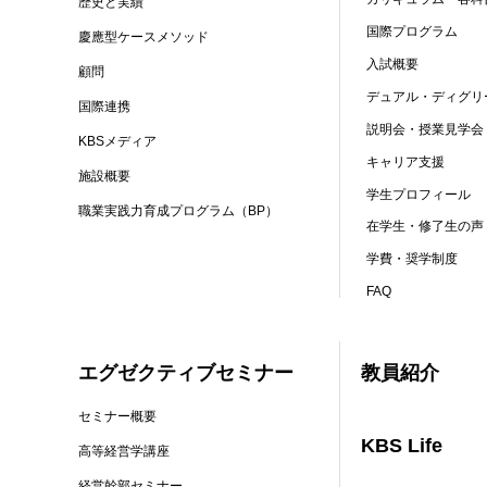
歴史と実績
国際プログラム
慶應型ケースメソッド
入試概要
顧問
デュアル・ディグリ
国際連携
説明会・授業見学会
KBSメディア
キャリア支援
施設概要
学生プロフィール
職業実践力育成プログラム（BP）
在学生・修了生の声
学費・奨学制度
FAQ
エグゼクティブセミナー
教員紹介
セミナー概要
KBS Life
高等経営学講座
経営幹部セミナー