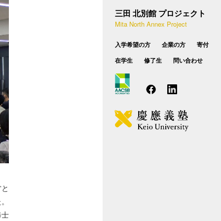
設概要
種相談のお問い合わせ
三田 北別館 プロジェクト
学費・奨学制度
Mita North Annex Project
業実践力育成プログラム（BP）
FAQ
入学希望の方
企業の方
寄付
後期博士課程
在学生
修了生
問い合わせ
カリキュラム
入試概要
学費・学生向け支援
営と
た。
修士