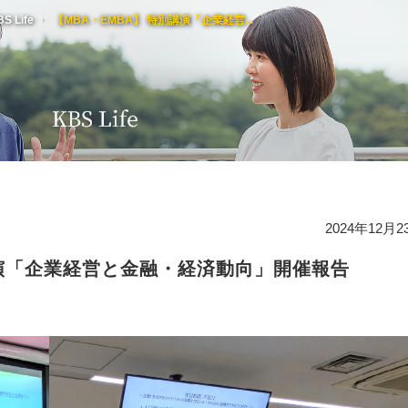
S Life
【MBA・EMBA】 特別講演「企業経営...
K
セ
研
高
3
経
2024年12月2
歴
週
講演「企業経営と金融・経済動向」開催報告
慶
ケ
顧
受
国
賛
K
受