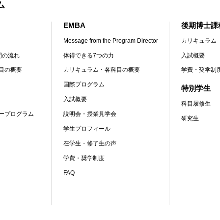
ム
EMBA
後期博士課
Message from the Program Director
カリキュラム
間の流れ
体得できる7つの力
入試概要
目の概要
カリキュラム・各科目の概要
学費・奨学制
国際プログラム
特別学生
入試概要
科目履修生
ープログラム
説明会・授業見学会
研究生
学生プロフィール
在学生・修了生の声
学費・奨学制度
FAQ