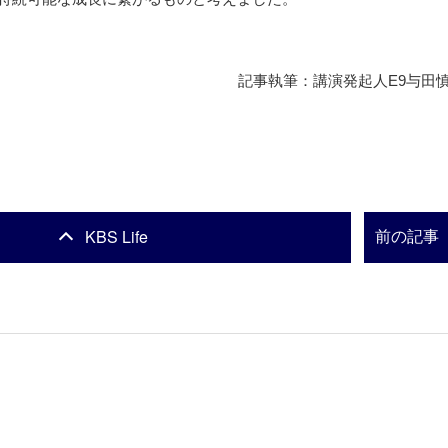
記事執筆：講演発起人E9与田
KBS Life
前の記事