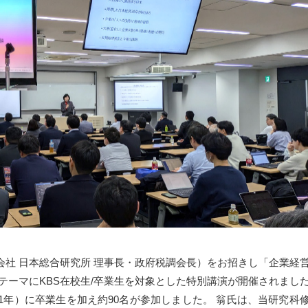
施
各
職
式会社 日本総合研究所 理事長・政府税調会長）をお招きし「企業経
テーマにKBS在校生/卒業生を対象とした特別講演が開催されまし
7（修士1年）に卒業生を加え約90名が参加しました。 翁氏は、当研究科