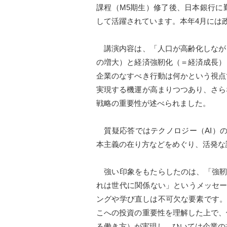
課程（M5期生）修了後、日本銀行に
して活躍されています。本年4月には
講演内容は、「人口が高齢化しなが
の増大）と経済強靭化（＝経済成長）
企業のなすべき行動は何かという視点
実現する機運が高まりつつあり、さら
戦略の重要性が述べられました。
質疑応答ではテクノロジー（AI）の
本主義の在り方などをめぐり、活発な
強い印象をもたらしたのは、「強靭化
れは世代に関係ない」というメッセー
ングや学び直しは不可欠な要素です。
こへの投資の重要性を理解した上で、
る働き方）が実現し、ひいては企業の