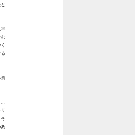
長と
生率
含む
やく
する
い資
。こ
キリ
、そ
のあ