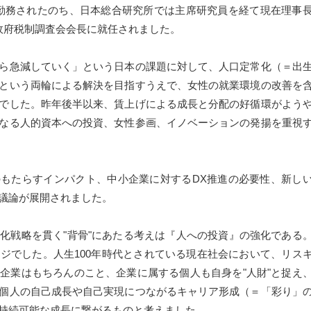
勤務されたのち、日本総合研究所では主席研究員を経て現在理事
政府税制調査会会長に就任されました。
ら急減していく」という日本の課題に対して、人口定常化（＝出
という両輪による解決を目指すうえで、女性の就業環境の改善を
でした。昨年後半以来、賃上げによる成長と分配の好循環がよう
なる人的資本への投資、女性参画、イノベーションの発揚を重視
もたらすインパクト、中小企業に対するDX推進の必要性、新し
議論が展開されました。
戦略を貫く"背骨"にあたる考えは『人への投資』の強化である
ジでした。人生100年時代とされている現在社会において、リス
企業はもちろんのこと、企業に属する個人も自身を"人財"と捉え
個人の自己成長や自己実現につながるキャリア形成（＝「彩り」
持続可能な成長に繋がるものと考えました。