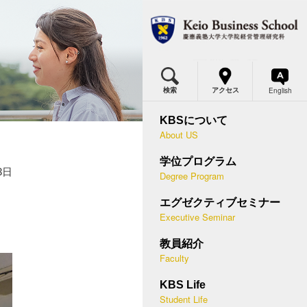
MBA
MBAプログラム概要
体得できる力・2年間の流れ
English
検索
アクセス
BSの価値
ミナー概要
カリキュラム・各科目の概要
KBSについて
About US
究科委員長メッセージ
等経営学講座
国際プログラム
学位プログラム
つのポリシー
営幹部セミナー
デュアル・ディグリープログラム
3日
Degree Program
史と実績
末集中セミナー
入試概要
エグゼクティブセミナー
應型ケースメソッド
ースメソッド教授法
Executive Seminar
説明会・授業見学会
問
講者の声
教員紹介
キャリア支援
Faculty
際連携
助員
学生プロフィール
KBS Life
BSメディア
講方法
Student Life
在学生・修了生の声