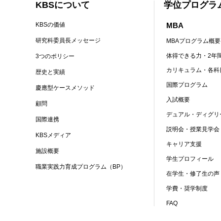
KBSについて
学位プログラ
MBA
KBSの価値
研究科委員長メッセージ
MBAプログラム概要
体得できる力・2年
3つのポリシー
カリキュラム・各科
歴史と実績
国際プログラム
慶應型ケースメソッド
入試概要
顧問
デュアル・ディグリ
国際連携
説明会・授業見学会
KBSメディア
キャリア支援
施設概要
学生プロフィール
職業実践力育成プログラム（BP）
在学生・修了生の声
学費・奨学制度
FAQ