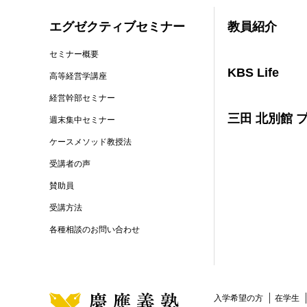
エグゼクティブセミナー
教員紹介
セミナー概要
KBS Life
高等経営学講座
経営幹部セミナー
三田 北別館 
週末集中セミナー
ケースメソッド教授法
受講者の声
賛助員
受講方法
各種相談のお問い合わせ
入学希望の方
在学生