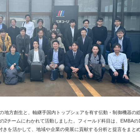
施
各
職
の地方創生と、軸継手国内トップシェアを有す伝動・制御機器の
の2チームにわかれて活動しました。フィールド科目は、EMBAの
付きを活かして、地域や企業の発展に貢献する分析と提言をまと