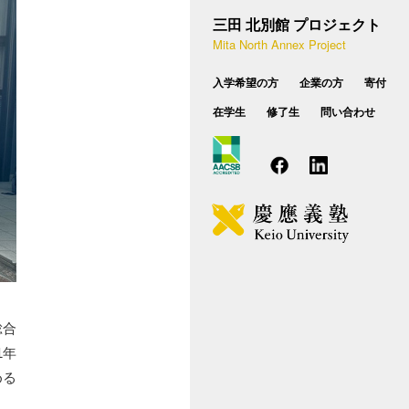
設概要
種相談のお問い合わせ
三田 北別館 プロジェクト
学費・奨学制度
Mita North Annex Project
業実践力育成プログラム（BP）
FAQ
入学希望の方
企業の方
寄付
後期博士課程
在学生
修了生
問い合わせ
カリキュラム
入試概要
学費・学生向け支援
総合
1年
める