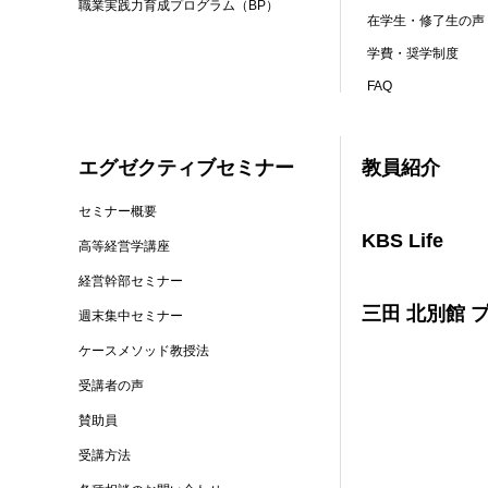
職業実践力育成プログラム（BP）
在学生・修了生の声
学費・奨学制度
FAQ
エグゼクティブセミナー
教員紹介
セミナー概要
KBS Life
高等経営学講座
経営幹部セミナー
三田 北別館 
週末集中セミナー
ケースメソッド教授法
受講者の声
賛助員
受講方法