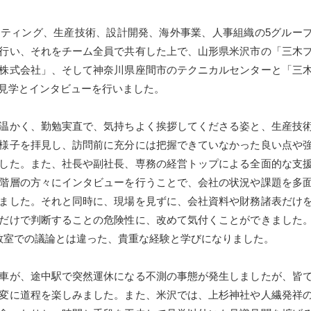
ティング、生産技術、設計開発、海外事業、人事組織の5グルー
行い、それをチーム全員で共有した上で、山形県米沢市の「三木
株式会社」、そして神奈川県座間市のテクニカルセンターと「三
見学とインタビューを行いました。
温かく、勤勉実直で、気持ちよく挨拶してくださる姿と、生産技
様子を拝見し、訪問前に充分には把握できていなかった良い点や
した。また、社長や副社長、専務の経営トップによる全面的な支
階層の方々にインタビューを行うことで、会社の状況や課題を多
ました。それと同時に、現場を見ずに、会社資料や財務諸表だけ
だけで判断することの危険性に、改めて気付くことができました
教室での議論とは違った、貴重な経験と学びになりました。
車が、途中駅で突然運休になる不測の事態が発生しましたが、皆
変に道程を楽しみました。また、米沢では、上杉神社や人繊発祥