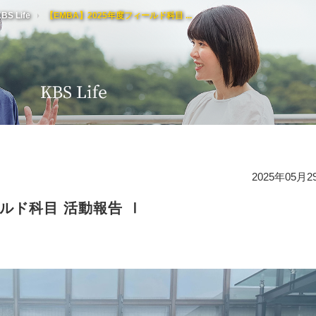
BS Life
【EMBA】2025年度フィールド科目 ...
K
セ
研
高
3
経
2025年05月2
歴
週
ールド科目 活動報告 Ⅰ
慶
ケ
顧
受
国
賛
K
受