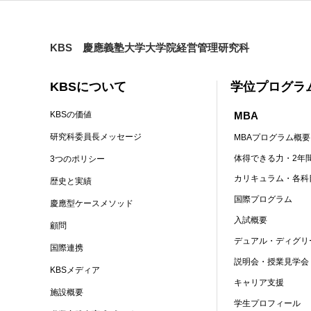
KBS 慶應義塾大学大学院経営管理研究科
KBSについて
学位プログラ
MBA
KBSの価値
研究科委員長メッセージ
MBAプログラム概要
体得できる力・2年
3つのポリシー
カリキュラム・各科
歴史と実績
国際プログラム
慶應型ケースメソッド
入試概要
顧問
デュアル・ディグリ
国際連携
説明会・授業見学会
KBSメディア
キャリア支援
施設概要
学生プロフィール