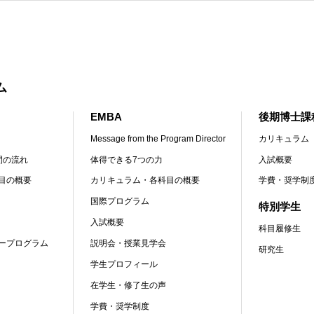
ム
EMBA
後期博士課
Message from the Program Director
カリキュラム
間の流れ
体得できる7つの力
入試概要
目の概要
カリキュラム・各科目の概要
学費・奨学制
国際プログラム
特別学生
入試概要
科目履修生
ープログラム
説明会・授業見学会
研究生
学生プロフィール
在学生・修了生の声
学費・奨学制度