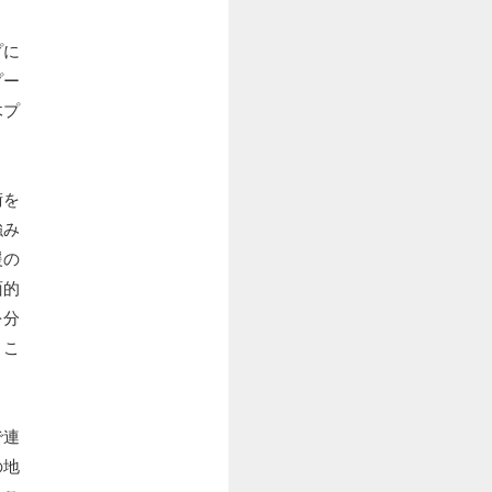
プに
プー
木プ
術を
強み
援の
面的
を分
。こ
で連
の地