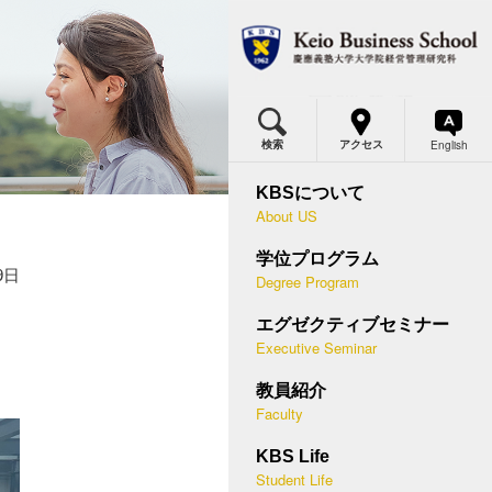
MBA
MBAプログラム概要
体得できる力・2年間の流れ
English
検索
アクセス
BSの価値
ミナー概要
カリキュラム・各科目の概要
KBSについて
About US
究科委員長メッセージ
等経営学講座
国際プログラム
学位プログラム
つのポリシー
営幹部セミナー
デュアル・ディグリープログラム
9日
Degree Program
史と実績
末集中セミナー
入試概要
エグゼクティブセミナー
應型ケースメソッド
ースメソッド教授法
Executive Seminar
説明会・授業見学会
問
講者の声
教員紹介
キャリア支援
Faculty
際連携
助員
学生プロフィール
KBS Life
BSメディア
講方法
Student Life
在学生・修了生の声