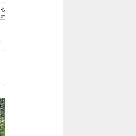
るこ
に心
た翌
社、
プー
ーリ