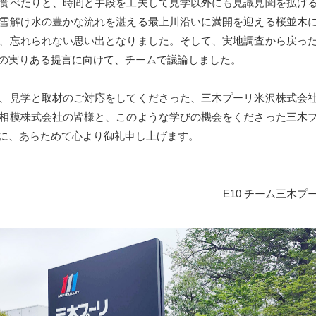
食べたりと、時間と手段を工夫して見学以外にも見識見聞を拡げ
雪解け水の豊かな流れを湛える最上川沿いに満開を迎える桜並木
、忘れられない思い出となりました。そして、実地調査から戻っ
の実りある提言に向けて、チームで議論しました。
、見学と取材のご対応をしてくださった、三木プーリ米沢株式会
相模株式会社の皆様と、このような学びの機会をくださった三木
に、あらためて心より御礼申し上げます。
E10 チーム三木プ