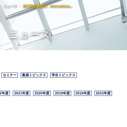
ニュース
浅川和宏教授が、Internationa...
ニュース
K
セ
研
高
3
経
セミナー
教員トピックス
学生トピックス
歴
週
慶
ケ
22年度
2021年度
2020年度
2019年度
2016年度
2015年度
顧
受
国
賛
K
受