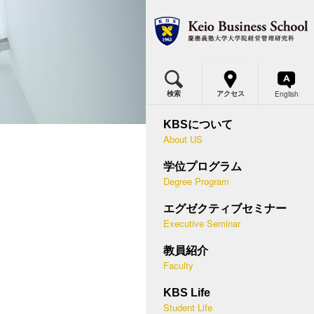
MBA
MBAプログラム概要
体得できる力・2年間の流れ
English
検索
アクセス
BSの価値
ミナー概要
カリキュラム・各科目の概要
KBSについて
究科委員長メッセージ
等経営学講座
About US
国際プログラム
つのポリシー
営幹部セミナー
学位プログラム
デュアル・ディグリープログラム
Degree Program
史と実績
末集中セミナー
入試概要
エグゼクティブセミナー
應型ケースメソッド
ースメソッド教授法
Executive Seminar
説明会・授業見学会
問
講者の声
教員紹介
キャリア支援
Faculty
際連携
助員
学生プロフィール
KBS Life
BSメディア
講方法
Student Life
在学生・修了生の声