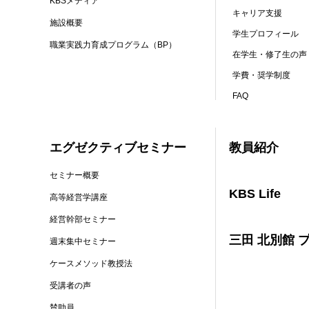
KBSメディア
キャリア支援
施設概要
学生プロフィール
職業実践力育成プログラム（BP）
在学生・修了生の声
学費・奨学制度
FAQ
エグゼクティブセミナー
教員紹介
セミナー概要
KBS Life
高等経営学講座
経営幹部セミナー
三田 北別館 
週末集中セミナー
ケースメソッド教授法
受講者の声
賛助員