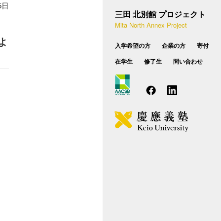
5日
設概要
種相談のお問い合わせ
三田 北別館 プロジェクト
学費・奨学制度
Mita North Annex Project
業実践力育成プログラム（BP）
FAQ
)よ
入学希望の方
企業の方
寄付
後期博士課程
在学生
修了生
問い合わせ
カリキュラム
入試概要
学費・学生向け支援