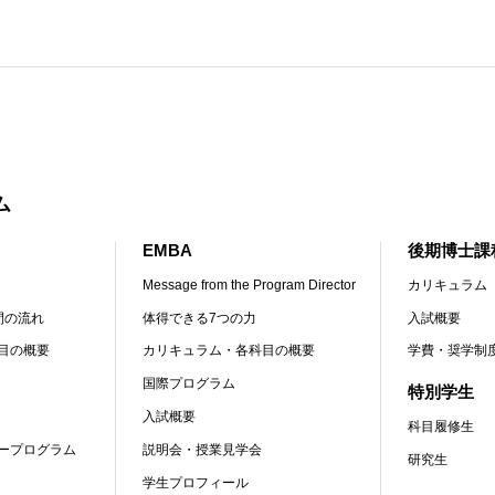
ム
EMBA
後期博士課
Message from the Program Director
カリキュラム
間の流れ
体得できる7つの力
入試概要
目の概要
カリキュラム・各科目の概要
学費・奨学制
国際プログラム
特別学生
入試概要
科目履修生
ープログラム
説明会・授業見学会
研究生
学生プロフィール