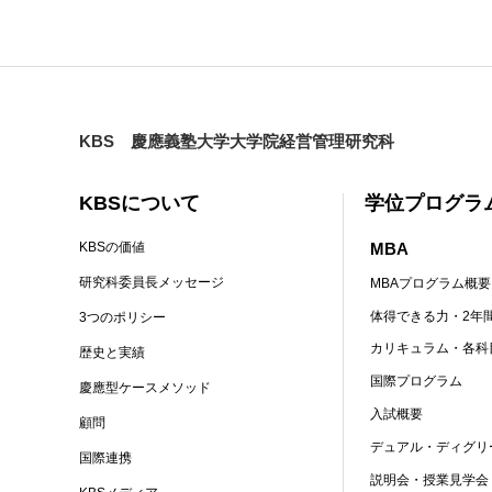
KBS 慶應義塾大学大学院経営管理研究科
KBSについて
学位プログラ
MBA
KBSの価値
研究科委員長メッセージ
MBAプログラム概要
体得できる力・2年
3つのポリシー
カリキュラム・各科
歴史と実績
国際プログラム
慶應型ケースメソッド
入試概要
顧問
デュアル・ディグリ
国際連携
説明会・授業見学会