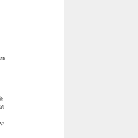
te
会
的
や