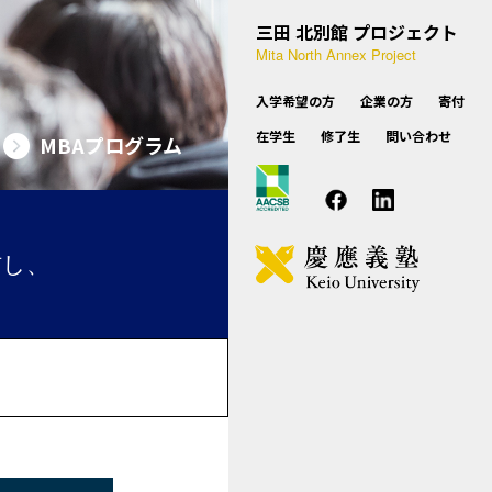
設概要
種相談のお問い合わせ
三田 北別館 プロジェクト
学費・奨学制度
Mita North Annex Project
業実践力育成プログラム（BP）
FAQ
入学希望の方
企業の方
寄付
後期博士課程
在学生
修了生
問い合わせ
utive MBAプログラム
utive MBAプログラム
グゼクティブセミナー
MBAプログラム
MBAプログラム
KBSについて
教員紹介
カリキュラム
入試概要
学費・学生向け支援
信し、