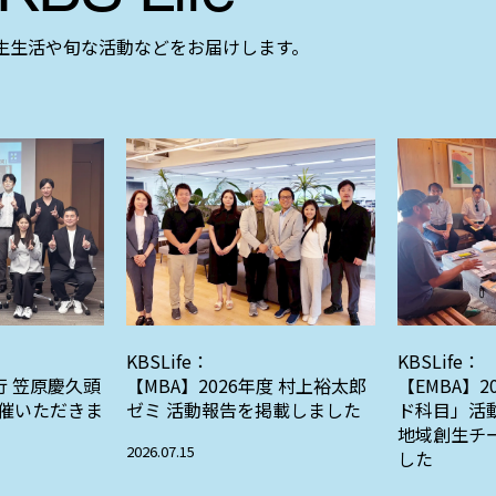
学生生活や旬な活動などをお届けします。
KBSLife：
KBSLife：
行 笠原慶久頭
【MBA】2026年度 村上裕太郎
【EMBA】
催いただきま
ゼミ 活動報告を掲載しました
ド科目」活
地域創生チ
2026.07.15
した