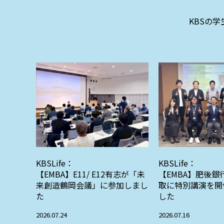
KBSの
KBSLife：
KBSLife：
【EMBA】E11/ E12有志が「未
【EMBA】肥後銀
来創造鶴岡会議」に参加しまし
取に特別講演を開
た
した
2026.07.24
2026.07.16