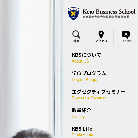
MBA
MBAプログラム概要
体得できる力・2年間の流れ
検索
アクセス
English
BSの価値
ミナー概要
カリキュラム・各科目の概要
KBSについて
究科委員長メッセージ
等経営学講座
About US
国際プログラム
学位プログラム
つのポリシー
営幹部セミナー
デュアル・ディグリープログラム
Degree Program
史と実績
末集中セミナー
入試概要
エグゼクティブセミナー
應型ケースメソッド
ースメソッド教授法
Executive Seminar
説明会・授業見学会
問
講者の声
教員紹介
キャリア支援
Faculty
際連携
助員
学生プロフィール
KBS Life
BSメディア
講方法
Student Life
在学生・修了生の声