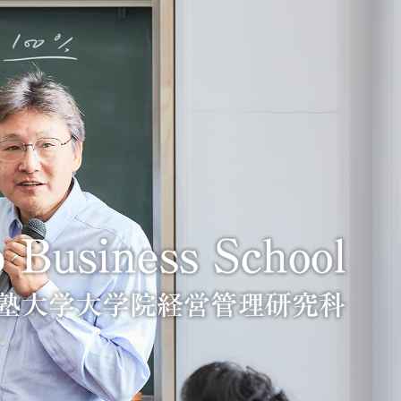
K
セ
研
高
3
経
歴
週
慶
ケ
顧
受
国
賛
ネス・スクール
ネス・スクール
ネス・スクール
ネス・スクール
ネス・スクール
ネス・スクール
K
受