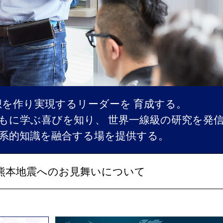
施
各
職
Exec
Exec
エ
想を作り実現するリーダーを
育成する。
もに学ぶ喜びを知り、
世界一線級の研究を発
系的知識を融合する場を提供する。
熊本地震へのお見舞いについて