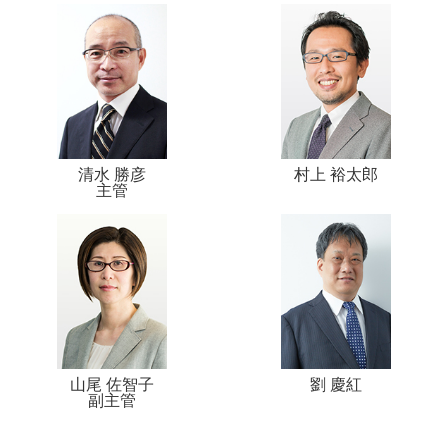
清水 勝彦
村上 裕太郎
主管
山尾 佐智子
劉 慶紅
副主管