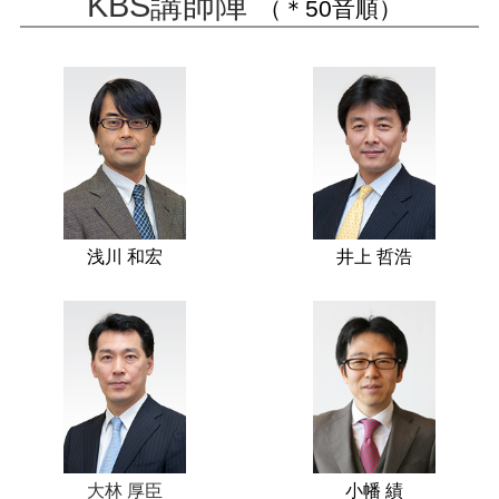
KBS講師陣
（＊50音順）
浅川 和宏
井上 哲浩
大林 厚臣
小幡 績