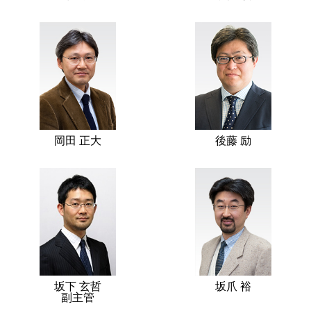
岡田 正大
後藤 励
坂下 玄哲
坂爪 裕
副主管