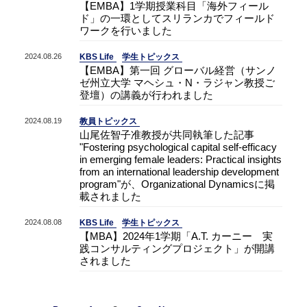
【EMBA】1学期授業科目「海外フィール
ド」の一環としてスリランカでフィールド
ワークを行いました
2024.08.26
KBS Life
学生トピックス
【EMBA】第一回 グローバル経営（サンノ
ゼ州立大学 マヘシュ・N・ラジャン教授ご
登壇）の講義が行われました
2024.08.19
教員トピックス
山尾佐智子准教授が共同執筆した記事
"Fostering psychological capital self-efficacy
in emerging female leaders: Practical insights
from an international leadership development
program"が、Organizational Dynamicsに掲
載されました
2024.08.08
KBS Life
学生トピックス
【MBA】2024年1学期「A.T. カーニー 実
践コンサルティングプロジェクト」が開講
されました