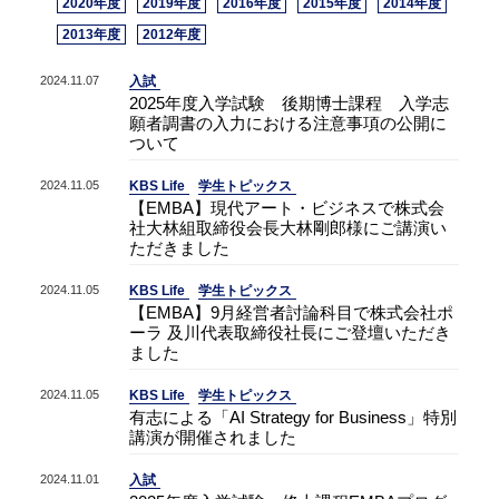
2020年度
2019年度
2016年度
2015年度
2014年度
2013年度
2012年度
2024.11.07
入試
2025年度入学試験 後期博士課程 入学志
願者調書の入力における注意事項の公開に
ついて
2024.11.05
KBS Life
学生トピックス
【EMBA】現代アート・ビジネスで株式会
社大林組取締役会長大林剛郎様にご講演い
ただきました
2024.11.05
KBS Life
学生トピックス
【EMBA】9月経営者討論科目で株式会社ポ
ーラ 及川代表取締役社長にご登壇いただき
ました
2024.11.05
KBS Life
学生トピックス
有志による「AI Strategy for Business」特別
講演が開催されました
2024.11.01
入試