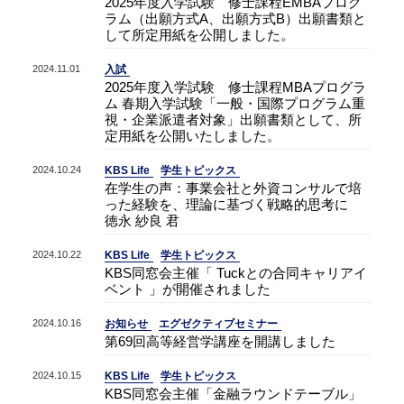
2025年度入学試験 修士課程EMBAプログ
ラム（出願方式A、出願方式B）出願書類と
して所定用紙を公開しました。
2024.11.01
入試
2025年度入学試験 修士課程MBAプログラ
ム 春期入学試験「一般・国際プログラム重
視・企業派遣者対象」出願書類として、所
定用紙を公開いたしました。
2024.10.24
KBS Life
学生トピックス
在学生の声：事業会社と外資コンサルで培
った経験を、理論に基づく戦略的思考に
徳永 紗良 君
2024.10.22
KBS Life
学生トピックス
KBS同窓会主催「 Tuckとの合同キャリアイ
ベント 」が開催されました
2024.10.16
お知らせ
エグゼクティブセミナー
第69回高等経営学講座を開講しました
2024.10.15
KBS Life
学生トピックス
KBS同窓会主催「金融ラウンドテーブル」